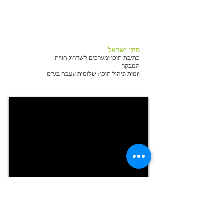
מיני ישראל
כתיבת תוכן ומערכים לשדרוג חווית
המבקר
יזמות וניהול תוכן: שלומית עצבה בע״מ
רעיונאות, תחקיר ותסריט לאירוע
פרידה ממנכ"ל אוניברסיטת ת"א 2017