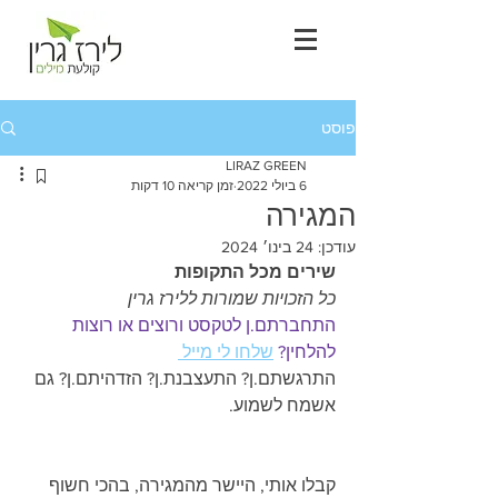
פוסט
LIRAZ GREEN
6 ביולי 2022
זמן קריאה 10 דקות
המגירה
עודכן:
24 בינו׳ 2024
שירים מכל התקופות
כל הזכויות שמורות ללירז גרין
התחברתם.ן לטקסט ורוצים או רוצות 
להלחין?
שלחו לי מייל 
התרגשתם.ן? התעצבנת.ן? הזדהיתם.ן? גם 
אשמח לשמוע.
קבלו אותי, היישר מהמגירה, בהכי חשוף 